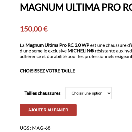
MAGNUM ULTIMA PRO RC
150,00
€
La
Magnum Ultima Pro RC 3.0 WP
est une chaussure d
d’une semelle exclusive
MICHELIN®
résistante aux hydr
adhérence et durabilité pour les professionnels exigeant
CHOISISSEZ VOTRE TAILLE
Tailles chaussures
quantité
AJOUTER AU PANIER
de
MAGNUM
ULTIMA
UGS :
MAG-68
PRO