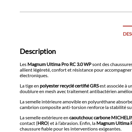
RC
3.0
WP
DES
Description
Les
Magnum Ultima Pro RC 3.0 WP
sont des chaussures 
allient légèreté, confort et résistance pour accompagner
électroniques.
La tige en
polyester recyclé certifié GRS
est associée à
doublure en mesh avec traitement antibactérien
amélior
La semelle intérieure
amovible en polyuréthane absorb
cambrion composite anti
-torsion renforce la stabilité su
La semelle
extérieure en
caoutchouc carbone MICHELI
contact
(
HRO
) et à l’abrasion. Enfin
, la
Magnum Ultima 
chaussure fiable
pour les interventions exigeantes.