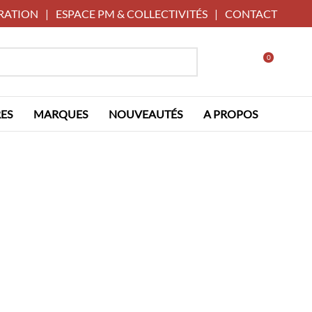
RATION
|
ESPACE PM & COLLECTIVITÉS
|
CONTACT
0
ES
MARQUES
NOUVEAUTÉS
A PROPOS