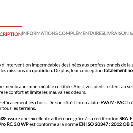
INFORMATIONS COMPLÉMENTAIRES
LIVRAISON &
CRIPTION
d’intervention imperméables destinées aux professionnels de la sécu
 les missions du quotidien. De plus, leur conception
totalement n
 une membrane imperméable
certifiée. Ainsi
, vos pieds restent au se
e le confort et limite les mauvaises
odeurs.
e
efficacement les chocs. De son côté, l’intercalaire
EVA M-PACT
ré
r tous les terrains.
N
®
assure une excellente adhérence
grâce à sa certification
SRA
. 
Pro RC
3.0 WP
est conforme à la norme
EN ISO 20347
: 2012 OB 