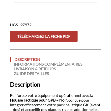
quantité
de
UGS :
97972
Housse
Tactique
4
TÉLÉCHARGEZ LA FICHE PDF
en
1
pour
GPB
DESCRIPTION
Noir
INFORMATIONS COMPLÉMENTAIRES
-
LIVRAISON & RETOURS
Packs
GUIDE DES TAILLES
GK
Description
Renforcez votre équipement opérationnel avec la
Housse Tactique pour GPB – Noir
, conçue pour
intégrer efficacement votre pack balistique GK (avant
+ dos) et accueillir des plaques rigides additionnelles.