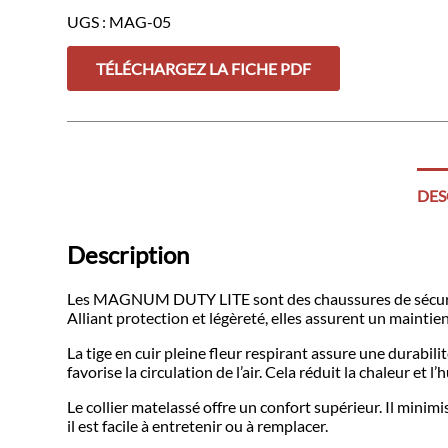
DUTY
UGS :
MAG-05
LITE
-
NOIR
TÉLÉCHARGEZ LA FICHE PDF
DES
Description
Les MAGNUM DUTY LITE sont des chaussures de sécurité 
Alliant protection et légèreté, elles assurent un maintie
La tige en cuir pleine fleur respirant assure une durabi
favorise la circulation de l’air. Cela réduit la chaleur et 
Le collier matelassé offre un confort supérieur. Il minimi
il est facile à entretenir ou à remplacer.