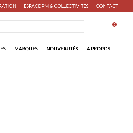
RATION
|
ESPACE PM & COLLECTIVITÉS
|
CONTACT
0
ES
MARQUES
NOUVEAUTÉS
A PROPOS