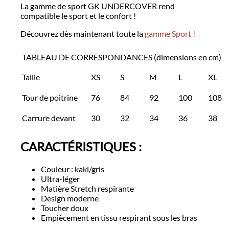
La gamme de sport GK UNDERCOVER rend
compatible le sport et le confort !
Découvrez dès maintenant toute la
gamme Sport !
TABLEAU DE CORRESPONDANCES (dimensions en cm)
Taille
XS
S
M
L
XL
Tour de poitrine
76
84
92
100
108
Carrure devant
30
32
34
36
38
CARACTÉRISTIQUES :
Couleur : kaki/gris
Ultra-léger
Matière Stretch respirante
Design moderne
Toucher doux
Empiècement en tissu respirant sous les bras