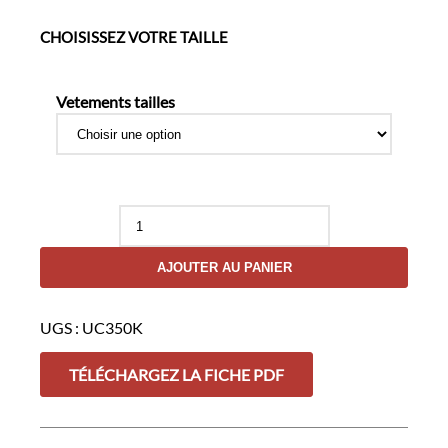
CHOISISSEZ VOTRE TAILLE
Vetements tailles
quantité
de
T-
AJOUTER AU PANIER
shirt
de
Sport
UGS :
UC350K
Stamina
Kaki
/
TÉLÉCHARGEZ LA FICHE PDF
Gris