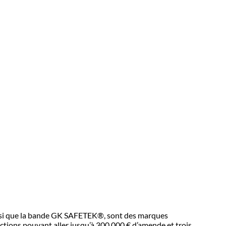
insi que la bande GK SAFETEK®, sont des marques
tions pouvant aller jusqu’à 300 000 € d’amende et trois