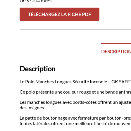
UGS :
20410RSI
Longues
Sécurité
Incendie
TÉLÉCHARGEZ LA FICHE PDF
–
GK
SAFETEK®
DESCRIPTIO
Description
Le Polo Manches Longues Sécurité Incendie – GK SAFETEK
Ce polo présente une couleur rouge et une bande anthrac
Les manches longues avec bords-côtes offrent un ajuste
des insignes.
La patte de boutonnage avec fermeture par bouton-pressio
fentes latérales offrent une meilleure liberté de mouve