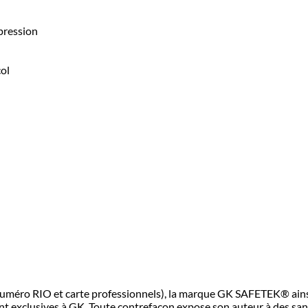
pression
col
 (numéro RIO et carte professionnels), la marque GK SAFETEK® a
exclusives à GK. Toute contrefaçon expose son auteur à des sanc