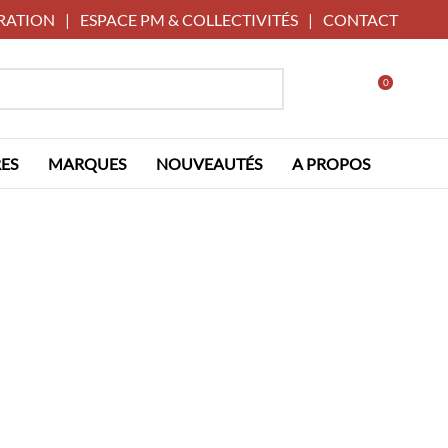
RATION
|
ESPACE PM & COLLECTIVITÉS
|
CONTACT
0
ES
MARQUES
NOUVEAUTÉS
A PROPOS