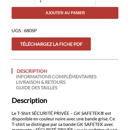
de
T-
AJOUTER AU PANIER
Shirt
Sécurité
Privée
UGS :
680SP
–
GK
SAFETEK®
TÉLÉCHARGEZ LA FICHE PDF
DESCRIPTION
INFORMATIONS COMPLÉMENTAIRES
LIVRAISON & RETOURS
GUIDE DES TAILLES
Description
Le T-Shirt SÉCURITÉ PRIVÉE – GK SAFETEK® est
disponible en couleur noire avec une bande grise. Ce
T-shirt se distingue par sa bande GK SAFETEK avec
marquage « SÉCURITÉ PRIVÉE » sur la poitrine et son