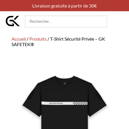
Livraison gratuite à partir de 30€
Rechercher
:
Accueil
/
Produits
/
T-Shirt Sécurité Privée – GK
SAFETEK®