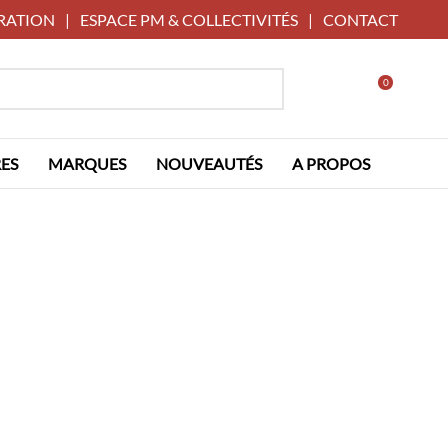
RATION
|
ESPACE PM & COLLECTIVITÉS
|
CONTACT
0
ES
MARQUES
NOUVEAUTÉS
A PROPOS