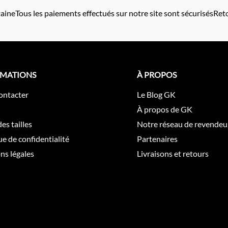
taine
Tous les paiements effectués sur notre site sont sécurisés
Reto
RMATIONS
À PROPOS
ontacter
Le Blog GK
À propos de GK
es tailles
Notre réseau de revendeu
ue de confidentialité
Partenaires
ns légales
Livraisons et retours