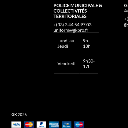
POLICE MUNICIPALE &
G
COLLECTIVITÉS
L
TERRITORIALES
+
g
+(33) 3 44 54 97 03
uniform@gkpro.fr
Lundi au
9h-
Jeudi
18h
9h30-
Vendredi
17h
GK
2026