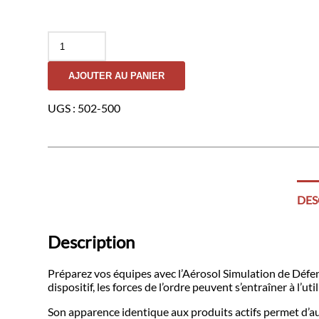
quantité
de
Aérosol
AJOUTER AU PANIER
Simulation
de
Défense
UGS :
502-500
-
DEFENSE
ONE
DES
Description
Préparez vos équipes avec l’Aérosol Simulation de Défe
dispositif, les forces de l’ordre peuvent s’entraîner à l’u
Son apparence identique aux produits actifs permet d’aut