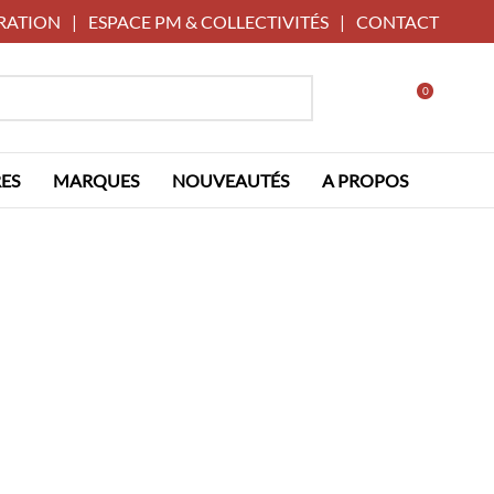
RATION
|
ESPACE PM & COLLECTIVITÉS
|
CONTACT
0
ES
MARQUES
NOUVEAUTÉS
A PROPOS