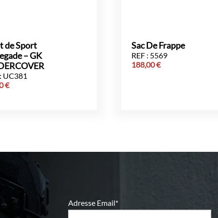
t de Sport
Sac De Frappe
egade – GK
REF : 5569
188,00
€
DERCOVER
: UC381
00
€
Adresse Email*