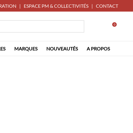
RATION
|
ESPACE PM & COLLECTIVITÉS
|
CONTACT
0
ES
MARQUES
NOUVEAUTÉS
A PROPOS