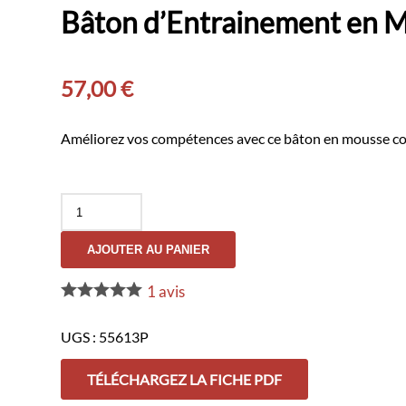
Bâton d’Entrainement en 
57,00
€
Améliorez vos compétences avec ce bâton en mousse conçu 
quantité
de
Bâton
AJOUTER AU PANIER
d'Entrainement
en
Mousse
1
avis
UGS :
55613P
TÉLÉCHARGEZ LA FICHE PDF