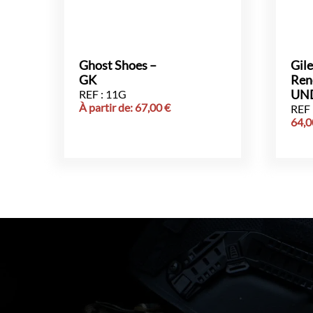
Ghost Shoes –
Gile
GK
Ren
REF : 11G
UN
À partir de:
67,00
€
REF 
64,