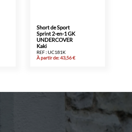
Short de Sport
Sprint 2-en-1 GK
UNDERCOVER
Kaki
REF : UC181K
À partir de:
43,56
€