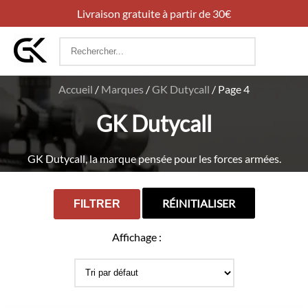
Livraison gratuite à partir de 30€
Rechercher
:
Accueil
/
Marques
/
GK Dutycall
/
Page 4
GK Dutycall
GK Dutycall, la marque pensée pour les forces armées.
RÉINITIALISER
FILTRER
Affichage :