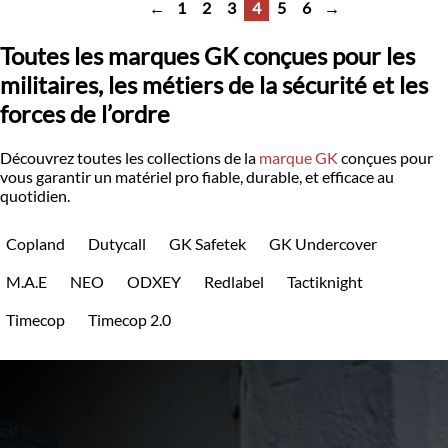
←
1
2
3
4
5
6
→
Toutes les marques GK conçues pour les
militaires, les métiers de la sécurité et les
forces de l’ordre
Découvrez toutes les collections de la
marque GK
conçues pour
vous garantir un matériel pro fiable, durable, et efficace au
quotidien.
Copland
Dutycall
GK Safetek
GK Undercover
M.A.E
NEO
ODXEY
Redlabel
Tactiknight
Timecop
Timecop 2.0