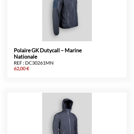
Polaire GK Dutycall – Marine
Nationale
REF : DC30261MN
62,00
€