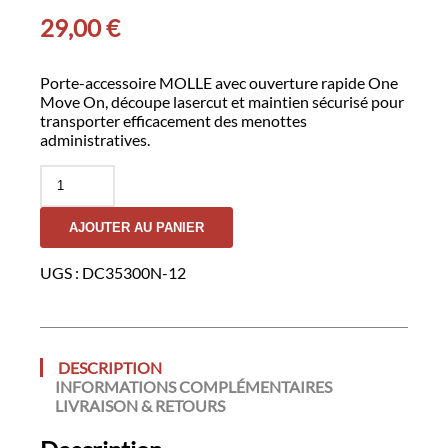
29,00
€
Porte-accessoire MOLLE avec ouverture rapide One
Move On, découpe lasercut et maintien sécurisé pour
transporter efficacement des menottes
administratives.
quantité
de
Porte-
AJOUTER AU PANIER
menottes
GK
DUTYCALL-
UGS :
DC35300N-12
Noir
DESCRIPTION
INFORMATIONS COMPLÉMENTAIRES
LIVRAISON & RETOURS