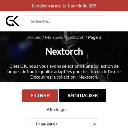
Livraison gratuite à partir de 30€
Rechercher
:
Accueil
/
Marques
/
Nextorch
/
Page 3
Nextorch
Chez GK, nous vous avons sélectionné une collection de
lampes de haute qualité adaptées pour les forces de l’ordre.
Découvrez la collection : Nextorch.
RÉINITIALISER
FILTRER
Affichage :