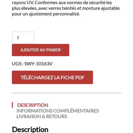
rayons UV. Conformes aux normes de sécurité les
plus élevées, avec verres teintés et monture ajustable
pour un ajustement personnalisé.
quantité
de
Lunettes
AJOUTER AU PANIER
Tactiques
Raptor
OD
UGS :
SWY-10163V
Green
-
TÉLÉCHARGEZ LA FICHE PDF
SWISSEYE
DESCRIPTION
INFORMATIONS COMPLÉMENTAIRES
LIVRAISON & RETOURS
Description