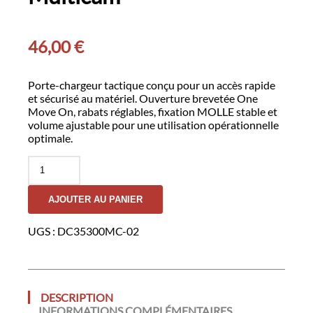
46,00
€
Porte-chargeur tactique conçu pour un accès rapide
et sécurisé au matériel. Ouverture brevetée One
Move On, rabats réglables, fixation MOLLE stable et
volume ajustable pour une utilisation opérationnelle
optimale.
quantité
de
Double
AJOUTER AU PANIER
Porte-
Chargeur
9mm
UGS :
DC35300MC-02
GK
DUTYCALL-
Multicam
DESCRIPTION
INFORMATIONS COMPLÉMENTAIRES