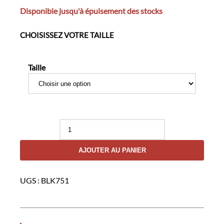
Disponible jusqu'à épuisement des stocks
CHOISISSEZ VOTRE TAILLE
Taille
quantité
de
Mitaines
AJOUTER AU PANIER
coques
UGS :
BLK751