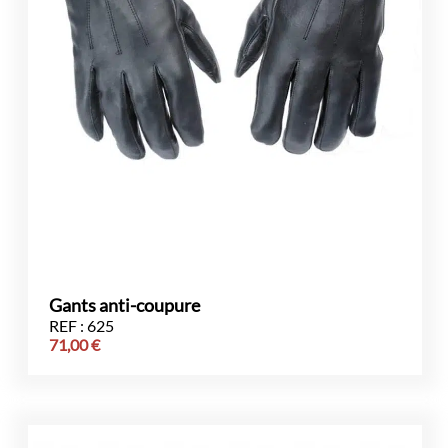
Gants anti-coupure
REF : 625
71,00
€