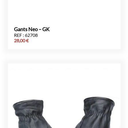
Gants Neo – GK
REF : 62708
28,00
€