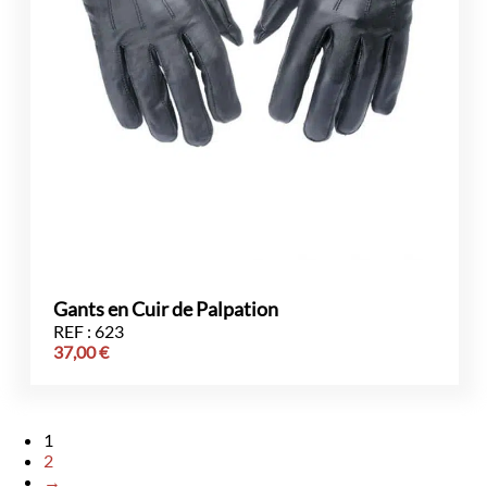
Gants en Cuir de Palpation
REF : 623
37,00
€
1
2
→