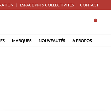
RATION
|
ESPACE PM & COLLECTIVITÉS
|
CONTACT
0
ES
MARQUES
NOUVEAUTÉS
A PROPOS