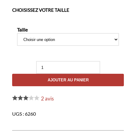
CHOISISSEZ VOTRE TAILLE
Taille
quantité
de
Gants
AJOUTER AU PANIER
d'Intervention
"Kill
Bill"
2
avis
UGS :
6260