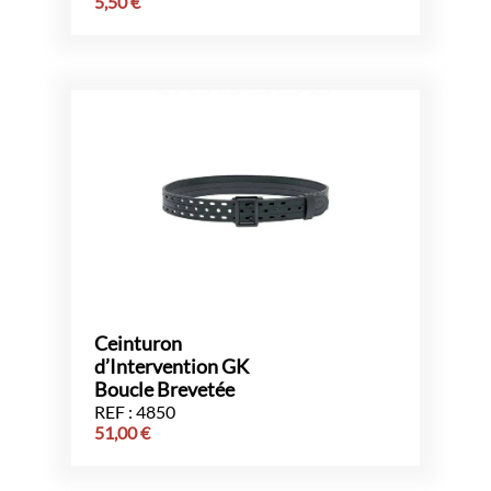
5,50
€
Ceinturon
d’Intervention GK
Boucle Brevetée
REF : 4850
51,00
€