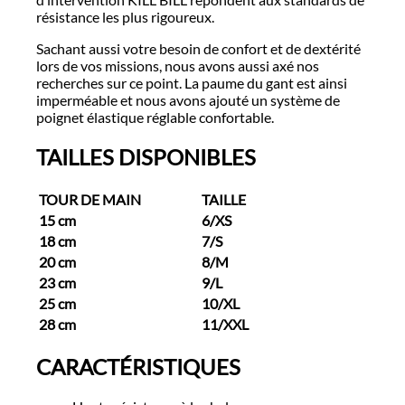
résistance les plus rigoureux.
Sachant aussi votre besoin de confort et de dextérité
lors de vos missions, nous avons aussi axé nos
recherches sur ce point. La paume du gant est ainsi
imperméable et nous avons ajouté un système de
poignet élastique réglable confortable.
TAILLES DISPONIBLES
TOUR
D
E
MAIN
TAILLE
15
cm
6/XS
18
cm
7/S
20
cm
8/M
23
cm
9/L
25
cm
10/XL
28
cm
11/XXL
CARACTÉRISTIQUES