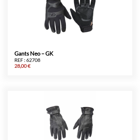
Gants Neo – GK
REF : 62708
28,00
€