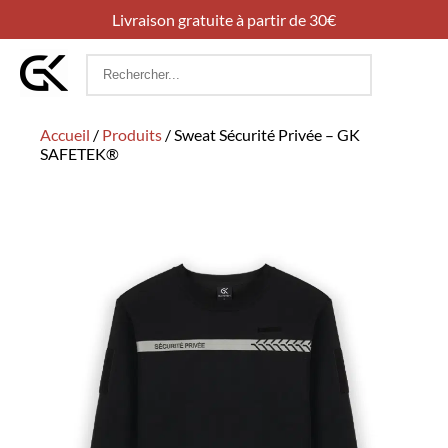
Livraison gratuite à partir de 30€
Rechercher
:
Accueil
/
Produits
/
Sweat Sécurité Privée – GK
SAFETEK®