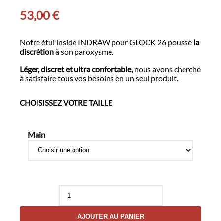
53,00
€
Notre étui inside INDRAW pour GLOCK 26 pousse
la
discrétion
à son paroxysme.
Léger, discret et ultra confortable,
nous avons cherché
à satisfaire tous vos besoins en un seul produit.
CHOISISSEZ VOTRE TAILLE
Main
quantité
de
Étui
AJOUTER AU PANIER
Inside