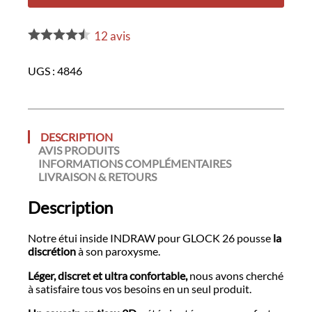
Indraw
pour
Pistolet
12
avis
Glock
26
UGS :
4846
DESCRIPTION
AVIS PRODUITS
INFORMATIONS COMPLÉMENTAIRES
LIVRAISON & RETOURS
Description
Notre étui inside INDRAW pour GLOCK 26 pousse
la
discrétion
à son paroxysme.
Léger, discret et ultra confortable,
nous avons cherché
à satisfaire tous vos besoins en un seul produit.