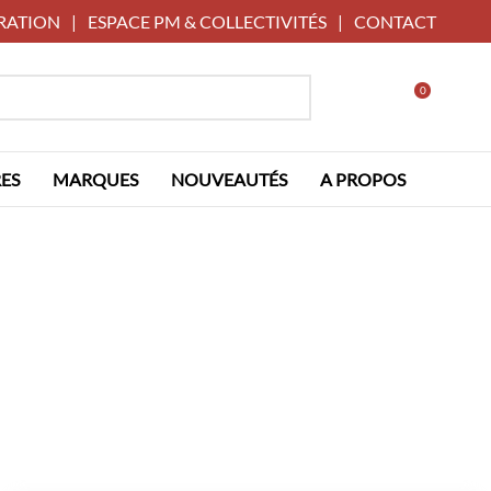
RATION
|
ESPACE PM & COLLECTIVITÉS
|
CONTACT
0
ES
MARQUES
NOUVEAUTÉS
A PROPOS