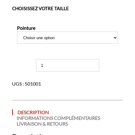
CHOISISSEZ VOTRE TAILLE
Pointure
quantité
de
Chaussures
SWAT
UGS :
501001
Montantes
Coquées
DESCRIPTION
INFORMATIONS COMPLÉMENTAIRES
LIVRAISON & RETOURS