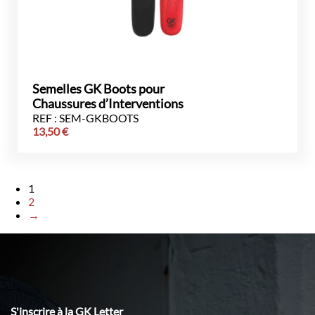
Semelles GK Boots pour
Chaussures d’Interventions
REF : SEM-GKBOOTS
13,50
€
1
2
→
S'inscrire à la GK Letter