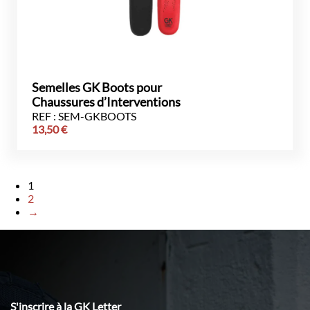
Semelles GK Boots pour
Chaussures d’Interventions
REF : SEM-GKBOOTS
13,50
€
1
2
→
S'inscrire à la GK Letter