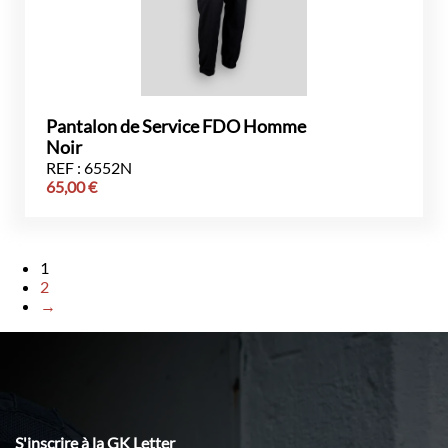
Pantalon de Service FDO Homme
Noir
REF : 6552N
65,00
€
1
2
→
S'inscrire à la GK Letter