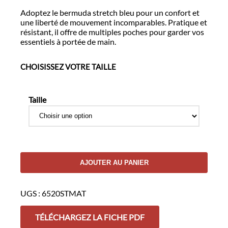
Adoptez le bermuda stretch bleu pour un confort et
une liberté de mouvement incomparables. Pratique et
résistant, il offre de multiples poches pour garder vos
essentiels à portée de main.
CHOISISSEZ VOTRE TAILLE
Taille
quantité
AJOUTER AU PANIER
de
Bermuda
Stretch
UGS :
6520STMAT
Neutre
TÉLÉCHARGEZ LA FICHE PDF