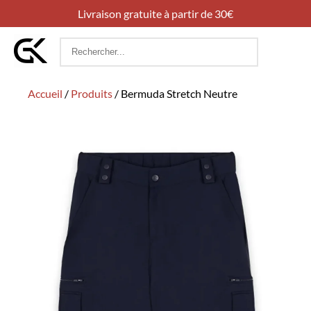
Livraison gratuite à partir de 30€
Rechercher
:
Accueil
/
Produits
/
Bermuda Stretch Neutre