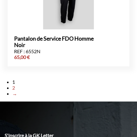
Pantalon de Service FDO Homme
Noir
REF : 6552N
65,00
€
1
2
→
S'inscrire à la GK Letter