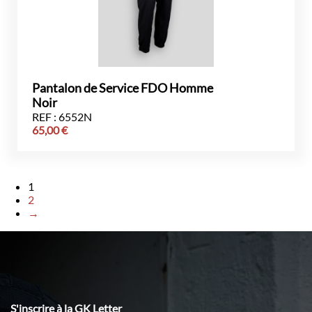
Pantalon de Service FDO Homme
Noir
REF : 6552N
65,00
€
1
2
→
S'inscrire à la GK Letter