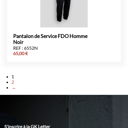
Pantalon de Service FDO Homme
Noir
REF : 6552N
65,00
€
1
2
→
S'inscrire à la GK Letter