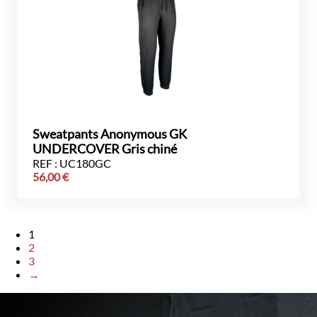
Sweatpants Anonymous GK
UNDERCOVER Gris chiné
REF : UC180GC
56,00
€
1
2
3
→