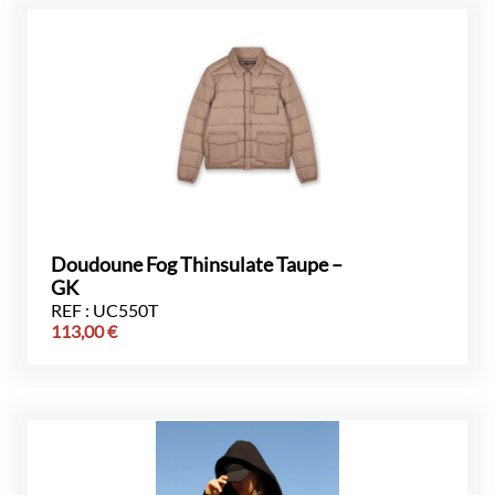
Doudoune Fog Thinsulate Taupe –
GK
REF : UC550T
113,00
€