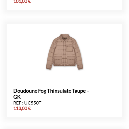
101,00
€
Doudoune Fog Thinsulate Taupe –
GK
REF : UC550T
113,00
€