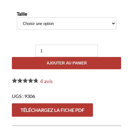
Taille
quantité
de
Ceinturon
AJOUTER AU PANIER
TIMECOP
Sécurité
3
points
4
avis
UGS :
9306
TÉLÉCHARGEZ LA FICHE PDF