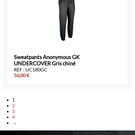
Sweatpants Anonymous GK
UNDERCOVER Gris chiné
REF : UC180GC
56,00
€
1
2
3
4
→