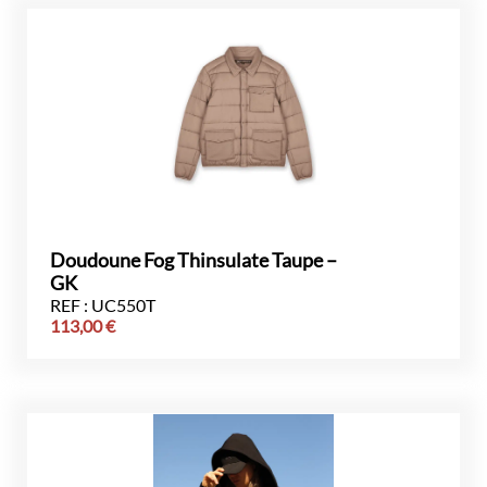
Doudoune Fog Thinsulate Taupe –
GK
REF : UC550T
113,00
€