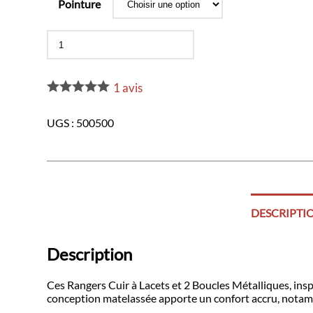
Pointure
quantité
de
Rangers
Cuir
1
avis
à
Lacets
et
UGS :
500500
2
Boucles
Métalliques
DESCRIPTI
Description
Ces Rangers Cuir à Lacets et 2 Boucles Métalliques, insp
conception matelassée apporte un confort accru, notam