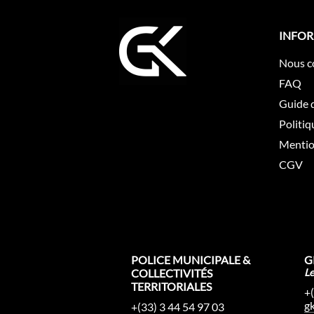
INFO
Nous c
FAQ
Guide d
Politiq
Mentio
CGV
POLICE MUNICIPALE &
G
COLLECTIVITÉS
L
TERRITORIALES
+
g
+(33) 3 44 54 97 03