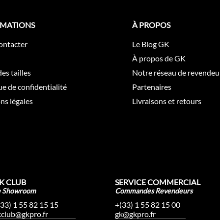
RMATIONS
À PROPOS
ontacter
Le Blog GK
À propos de GK
es tailles
Notre réseau de revendeu
ue de confidentialité
Partenaires
ns légales
Livraisons et retours
K CLUB
SERVICE COMMERCIAL
e Showroom
Commandes Revendeurs
(33) 1 55 82 15 15
+(33) 1 55 82 15 00
kclub@gkpro.fr
gk@gkpro.fr