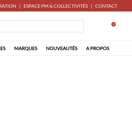
RATION
|
ESPACE PM & COLLECTIVITÉS
|
CONTACT
0
ES
MARQUES
NOUVEAUTÉS
A PROPOS