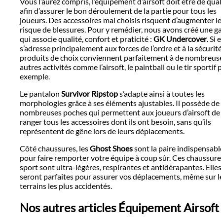
Vous l’aurez compris, l’équipement d’airsoft doit être de qual
afin d’assurer le bon déroulement de la partie pour tous les
joueurs. Des accessoires mal choisis risquent d’augmenter l
risque de blessures. Pour y remédier, nous avons créé une
qui associe qualité, confort et praticité :
GK Undercover
. Si 
s’adresse principalement aux forces de l’ordre et à la sécurité
produits de choix conviennent parfaitement à de nombreus
autres activités comme l’airsoft, le paintball ou le tir sportif 
exemple.
Le pantalon
Survivor Ripstop
s’adapte ainsi à toutes les
morphologies grâce à ses éléments ajustables. Il possède de
nombreuses poches qui permettent aux joueurs d’airsoft de
ranger tous les accessoires dont ils ont besoin, sans qu’ils
représentent de gêne lors de leurs déplacements.
Côté chaussures, les
Ghost Shoes
sont la paire indispensabl
pour faire remporter votre équipe à coup sûr. Ces chaussure
sport sont ultra-légères, respirantes et antidérapantes. Elle
seront parfaites pour assurer vos déplacements, même sur l
terrains les plus accidentés.
Nos autres articles Équipement Airsoft