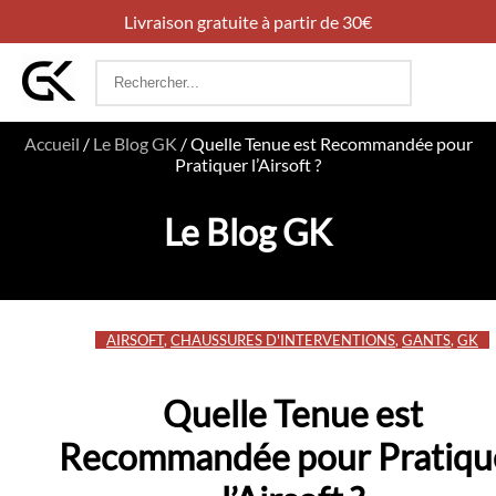
Livraison gratuite à partir de 30€
Rechercher
:
Accueil
/
Le Blog GK
/
Quelle Tenue est Recommandée pour
Pratiquer l’Airsoft ?
Le Blog GK
AIRSOFT
,
CHAUSSURES D'INTERVENTIONS
,
GANTS
,
GK
Quelle Tenue est
Recommandée pour Pratiqu