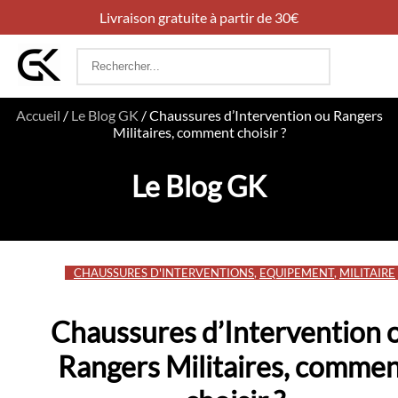
Livraison gratuite à partir de 30€
Rechercher
:
Accueil
/
Le Blog GK
/
Chaussures d’Intervention ou Rangers
Militaires, comment choisir ?
Le Blog GK
CHAUSSURES D'INTERVENTIONS
,
EQUIPEMENT
,
MILITAIRE
Chaussures d’Intervention 
Rangers Militaires, comme