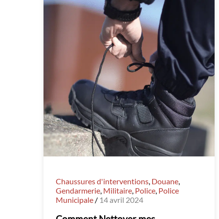
Chaussures d'interventions
,
Douane
,
Gendarmerie
,
Militaire
,
Police
,
Police
Municipale
/
14 avril 2024
Comment Nettoyer mes