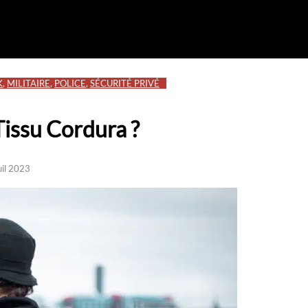
K
,
MILITAIRE
,
POLICE
,
SÉCURITÉ PRIVÉ
Tissu Cordura ?
uil 2023