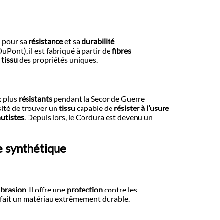
u pour sa
résistance
et sa
durabilité
Pont), il est fabriqué à partir de
fibres
u
tissu
des propriétés uniques.
x plus
résistants
pendant la Seconde Guerre
sité de trouver un
tissu
capable de
résister à l’usure
hutistes
. Depuis lors, le Cordura est devenu un
re synthétique
’abrasion
. Il offre une
protection
contre les
n fait un matériau extrêmement durable.