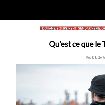
DOUANE
,
EQUIPEMENT
,
GENDARMERIE
,
G
Qu’est ce que le 
Publié le 26 J