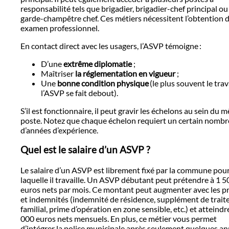
responsabilité tels que brigadier, brigadier-chef principal ou
garde-champêtre chef. Ces métiers nécessitent l’obtention 
examen professionnel.
En contact direct avec les usagers, l’ASVP témoigne :
D’une
extrême diplomatie
;
Maîtriser
la réglementation en vigueur
;
Une
bonne condition physique
(le plus souvent le trav
l’ASVP se fait debout).
S’il est fonctionnaire, il peut gravir les échelons au sein du
poste. Notez que chaque échelon requiert un certain nombr
d’années d’expérience.
Quel est le salaire d’un ASVP ?
Le salaire d’un ASVP est librement fixé par la commune pou
laquelle il travaille. Un ASVP débutant peut prétendre à 1 5
euros nets par mois. Ce montant peut augmenter avec les p
et indemnités (indemnité de résidence, supplément de trai
familial, prime d’opération en zone sensible, etc.) et atteindr
000 euros nets mensuels. En plus, ce métier vous permet
d’intégrer la police municipale après seulement quelques a