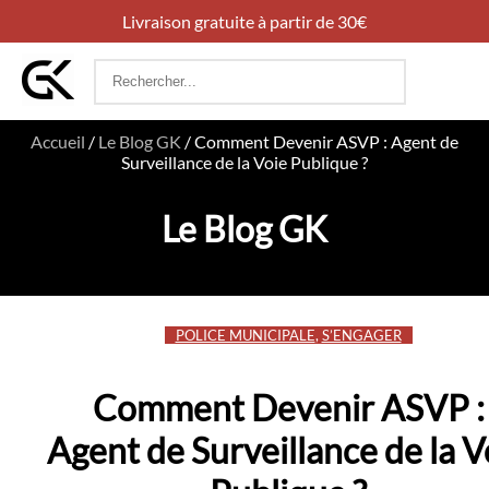
Livraison gratuite à partir de 30€
Rechercher
:
Accueil
/
Le Blog GK
/
Comment Devenir ASVP : Agent de
Surveillance de la Voie Publique ?
Le Blog GK
POLICE MUNICIPALE
,
S’ENGAGER
Comment Devenir ASVP :
Agent de Surveillance de la V