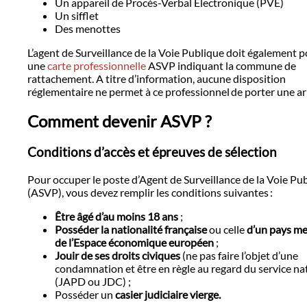
Un appareil de Procès-Verbal Electronique (PVE)
Un sifflet
Des menottes
L’agent de Surveillance de la Voie Publique doit également p
une
carte professionnelle
ASVP indiquant la commune de
rattachement. A titre d’information, aucune disposition
réglementaire ne permet à ce professionnel de porter une a
Comment devenir ASVP ?
Conditions d’accès et épreuves de sélection
Pour occuper le poste d’Agent de Surveillance de la Voie Pu
(ASVP), vous devez remplir les conditions suivantes :
Être âgé d’au moins 18 ans
;
Posséder la nationalité française
ou celle
d’un pays m
de l’Espace économique européen
;
Jouir de ses droits civiques
(ne pas faire l’objet d’une
condamnation et être en règle au regard du service na
(JAPD ou JDC) ;
Posséder un
casier judiciaire vierge.