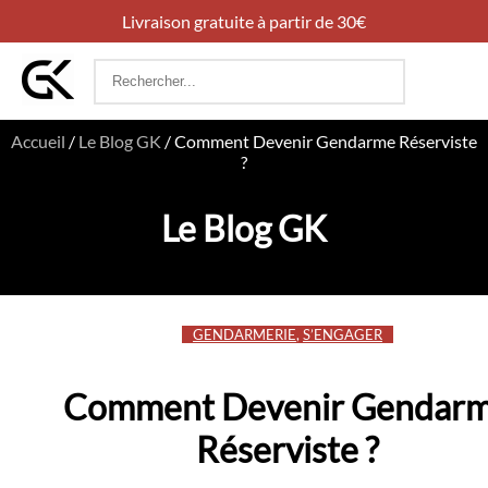
Livraison gratuite à partir de 30€
Rechercher
:
Accueil
/
Le Blog GK
/
Comment Devenir Gendarme Réserviste
?
Le Blog GK
GENDARMERIE
,
S’ENGAGER
Comment Devenir Gendar
Réserviste ?