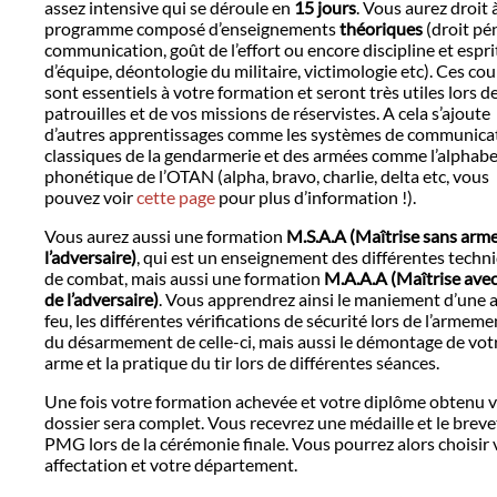
assez intensive qui se déroule en
15 jours
. Vous aurez droit 
programme composé d’enseignements
théoriques
(droit pén
communication, goût de l’effort ou encore discipline et espri
d’équipe, déontologie du militaire, victimologie etc). Ces cou
sont essentiels à votre formation et seront très utiles lors d
patrouilles et de vos missions de réservistes. A cela s’ajoute
d’autres apprentissages comme les systèmes de communica
classiques de la gendarmerie et des armées comme l’alphabe
phonétique de l’OTAN (alpha, bravo, charlie, delta etc, vous
pouvez voir
cette page
pour plus d’information !).
Vous aurez aussi une formation
M.S.A.A (Maîtrise sans arm
l’adversaire)
, qui est un enseignement des différentes techn
de combat, mais aussi une formation
M.A.A.A (Maîtrise ave
de l’adversaire)
. Vous apprendrez ainsi le maniement d’une 
feu, les différentes vérifications de sécurité lors de l’armeme
du désarmement de celle-ci, mais aussi le démontage de vot
arme et la pratique du tir lors de différentes séances.
Une fois votre formation achevée et votre diplôme obtenu 
dossier sera complet. Vous recevrez une médaille et le brevet
PMG lors de la cérémonie finale. Vous pourrez alors choisir 
affectation et votre département.