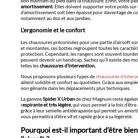
bon maintien du pied dans la chaussure. Enfin, votre pai
amortissement
. Elles doivent supporter votre poids sur 
d’amortissement soit bien épaisse pour davantage de conf
notamment au dos et aux jambes.
L’ergonomie et le confort
Les chaussures préconisées pour une partie d’airsoft so
et montantes, ces bottes regroupent toutes les caracté
protection. Cependant, les rangers sont souvent lourdes à
peuvent devenir un handicap. Sachez qu’il existe des mo
telles les
chaussures d’intervention.
Nous proposons plusieurs types de
chaussures d’interve
allient solidité et confort au quotidien. Grâce aux empiè
non gênante dans les déplacements plus techniques.
La gamme
Spider X Urban
de chez Magnum reste égaleme
r
espirante et très légère
, qui vous permet à la fois d’être
grâce à leur semelle antidérapante qui permet un amorti
vous permettra d’être vif et rapide grâce à sa légèreté.
Pourquoi est-il important d’être bie