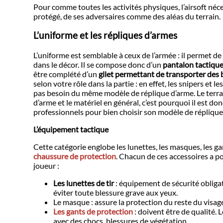
Pour comme toutes les activités physiques, l’airsoft néc
protégé, de ses adversaires comme des aléas du terrain.
L’uniforme et les répliques d’armes
L’uniforme est semblable à ceux de l’armée : il permet de
dans le décor. Il se compose donc d’un
pantalon tactiqu
être complété d’un
gilet permettant de transporter des b
selon votre rôle dans la partie : en effet, les snipers et l
pas besoin du même modèle de réplique d’arme. Le terra
d’arme et le matériel en général, c’est pourquoi il est d
professionnels pour bien choisir son modèle de réplique
L’équipement tactique
Cette catégorie englobe les lunettes, les masques, les g
chaussure de protection
. Chacun de ces accessoires a p
joueur :
Les lunettes de tir
: équipement de sécurité obligat
éviter toute blessure grave aux yeux.
Le masque : assure la protection du reste du visag
Les gants de protection
: doivent être de qualité. 
avec des chocs, blessures de végétation…