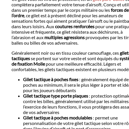
complètera parfaitement votre tenue d’airsoft. Conçu et util
dans un premier temps par le corps militaire ou les
forces de
l’ordre
, ce gilet est à présent décliné pour les amateurs de
sensations fortes qui aiment pratiquer l’airsoft ou le paintba
dans leurs loisirs. Aux
coutures renforcées
pour une pratiqu
intensive et fréquente, ce gilet résistera aux déchirures, à
l’abrasion et aux
multiples agressions
provoquées par les tir
balles ou billes de vos adversaires.
Généralement noir ou en tissu couleur camouflage, ces
gilet
tactiques
se portent sur votre veste et sont équipés du
syst
de fixation Molle
pour une meilleure efficacité. Légers et
confortables, les gilets tactiques existent en plusieurs modèl
Gilet tactique à poches fixes
: généralement équipé de
poches au minimum, il sera le plus léger à porter et idé
pour les joueurs débutants
Gilet tactique type porte plaques
: protection optimal
contre les billes, généralement utilisé par les militaire
l’exercice de leurs fonctions, il vous protègera des ass
de vos adversaires
Gilet tactique à poches modulables
: permet une
personnalisation de votre gilet tactique selon votre rô
dans l’équipe d’airsoft et le port d’accessoires