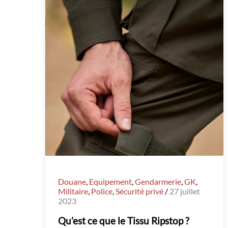
Douane
,
Equipement
,
Gendarmerie
,
GK
,
Militaire
,
Police
,
Sécurité privé
/
27 juillet
2023
Qu’est ce que le Tissu Ripstop ?