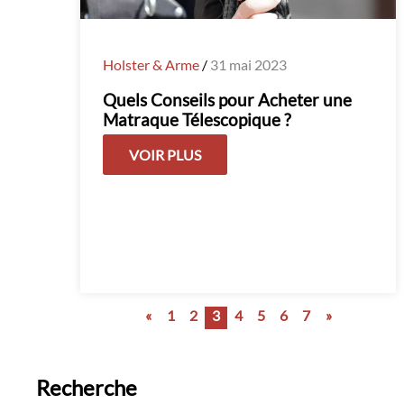
Holster & Arme
/
31 mai 2023
Quels Conseils pour Acheter une
Matraque Télescopique ?
VOIR PLUS
Pagination
«
1
2
3
4
5
6
7
»
des
publications
Recherche