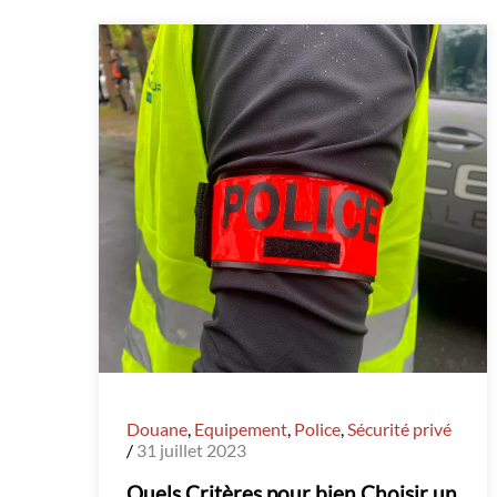
Douane
,
Equipement
,
Police
,
Sécurité privé
/
31 juillet 2023
Quels Critères pour bien Choisir un